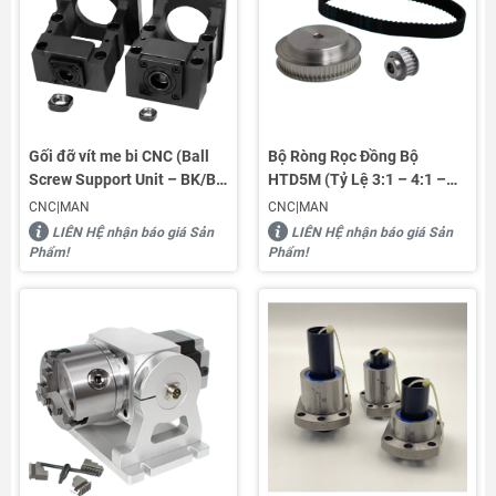
Gối đỡ vít me bi CNC (Ball
Bộ Ròng Rọc Đồng Bộ
Screw Support Unit – BK/BF
HTD5M (Tỷ Lệ 3:1 – 4:1 –
Housing)
6:1)
CNC|MAN
CNC|MAN
LIÊN HỆ nhận báo giá Sản
LIÊN HỆ nhận báo giá Sản
Phẩm!
Phẩm!