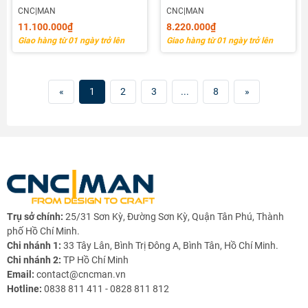
Mâm Cặp 100mm
Chấu)
CNC|MAN
CNC|MAN
11.100.000₫
8.220.000₫
Giao hàng từ 01 ngày trở lên
Giao hàng từ 01 ngày trở lên
«
1
2
3
...
8
»
Trụ sở chính:
25/31 Sơn Kỳ, Đường Sơn Kỳ, Quận Tân Phú, Thành
phố Hồ Chí Minh.
Chi nhánh 1:
33 Tây Lân, Bình Trị Đông A, Bình Tân, Hồ Chí Minh.
Chi nhánh 2:
TP Hồ Chí Minh
Email:
contact@cncman.vn
Hotline:
0838 811 411 - 0828 811 812