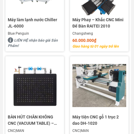
Máy làm lạnh nước Chiller
Máy Phay – Khắc CNC Mini
JL-6000
Để Bàn RAITEI 2010
Blue Penguin
Changsheng
60.000.000₫
LIÊN HỆ nhận báo giá Sản
Phẩm!
Giao hàng từ 01 ngày trở lên
BÀN HÚT CHÂN KHÔNG
Máy tiện CNC gỗ 1 trục 2
CNC (VACUUM TABLE) –
dao DH-1020
GIỮ PHÔI NHANH, CHẮC,
CNC|MAN
CNC|MAN