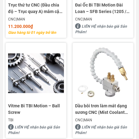
Trục thứ tư CNC (Đầu chia
Đai Ốc Bi TBI Motion Đài
độ – Trục quay A) mâm cặp
Loan – SFB Series (1205 /
3 chấu HT90-10-100A
1605 / 2005 / 2510 / 3210)
CNC|MAN
CNC|MAN
11.200.000₫
LIÊN HỆ nhận báo giá Sản
Phẩm!
Giao hàng từ 01 ngày trở lên
Vitme Bi TBI Motion – Ball
Dầu bôi trơn làm mát dạng
Screw
sương CNC (Mist Coolant
Lubrication System)
TBI
CNC|MAN
LIÊN HỆ nhận báo giá Sản
LIÊN HỆ nhận báo giá Sản
Phẩm!
Phẩm!