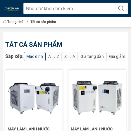
Trang chủ
/
Tất cả sản phẩm
TẤT CẢ SẢN PHẨM
Sắp xếp:
Mặc định
A → Z
Z → A
Giá tăng dần
Giá giảm d
MÁY LÀM LẠNH NƯỚC
MÁY LÀM LẠNH NƯỚC