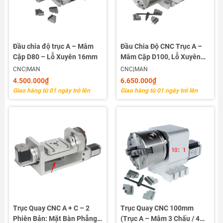
Đầu chia độ trục A – Mâm
Đầu Chia Độ CNC Trục A –
Cặp D80 – Lỗ Xuyên 16mm
Mâm Cặp D100, Lỗ Xuyên
22mm
CNC|MAN
CNC|MAN
4.500.000₫
6.650.000₫
Giao hàng từ 01 ngày trở lên
Giao hàng từ 01 ngày trở lên
Trục Quay CNC A + C – 2
Trục Quay CNC 100mm
Phiên Bản: Mặt Bàn Phẳng /
(Trục A – Mâm 3 Chấu / 4