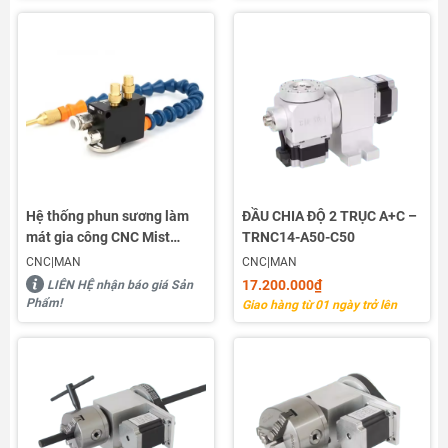
Hệ thống phun sương làm
ĐẦU CHIA ĐỘ 2 TRỤC A+C –
mát gia công CNC Mist
TRNC14-A50-C50
Coolant Lubrication Spray
CNC|MAN
CNC|MAN
System
17.200.000₫
LIÊN HỆ nhận báo giá Sản
Phẩm!
Giao hàng từ 01 ngày trở lên