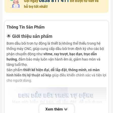
0838 811 411
Gọi ngay
để được tư vấn và
hỗ trợ tốt nhất!
Thông Tin Sản Phẩm
🌟
Giới thiệu sản phẩm
Bơm dầu bôi trơn tự động là thiết bị không thể thiếu trong hệ
thống máy CNC, giúp cung cấp dầu bôi trơn định kỳ cho các bộ
phận chuyển động như
vitme, ray trượt, bạc đạn, trục dẫn
hướng
, đảm bảo máy luôn vận hành êm ái, giảm hao mòn và
tăng tuổi thọ.
Sản phẩm
thiết kế hiện đại, dễ lắp đặt, thông minh, có màn
hình hiển thị kỹ thuật số kép
giúp điều khiển chính xác và tiện lợi
cho người dùng.
Xem thêm