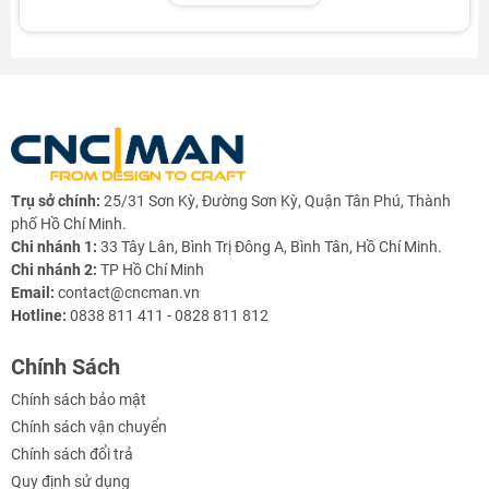
Trụ sở chính:
25/31 Sơn Kỳ, Đường Sơn Kỳ, Quận Tân Phú, Thành
phố Hồ Chí Minh.
Chi nhánh 1:
33 Tây Lân, Bình Trị Đông A, Bình Tân, Hồ Chí Minh.
Chi nhánh 2:
TP Hồ Chí Minh
Email:
contact@cncman.vn
Hotline:
0838 811 411 - 0828 811 812
Chính Sách
Chính sách bảo mật
Chính sách vận chuyển
⚙️
ĐẶC ĐIỂM NỔI BẬT
Chính sách đổi trả
Quy định sử dụng