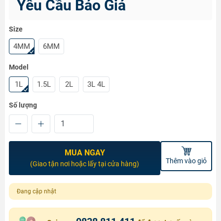
Yêu Cầu Báo Giá
Size
4MM
6MM
Model
1L
1.5L
2L
3L 4L
Số lượng
MUA NGAY
Thêm vào giỏ
(Giao tận nơi hoặc lấy tại cửa hàng)
Đang cập nhật