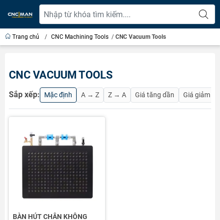
Trang chủ
/
CNC Machining Tools
/
CNC Vacuum Tools
CNC VACUUM TOOLS
Sắp xếp:
Mặc định
A → Z
Z → A
Giá tăng dần
Giá giảm d
BÀN HÚT CHÂN KHÔNG