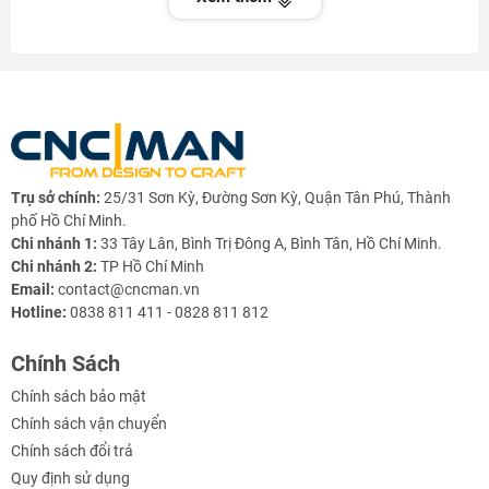
Hỗ trợ gia công tấm lớn: MDF, plywood, acrylic, aluminum
tấm, PVC,…
🧩
Các loại CNC Vacuum Tools / Linh kiện
trong hệ thống hút chân không
🔹
1. Vacuum Table / Vacuum Bed (Bàn hút
chân không)
Trụ sở chính:
25/31 Sơn Kỳ, Đường Sơn Kỳ, Quận Tân Phú, Thành
Bề mặt bàn máy có các rãnh hoặc lỗ hút.
phố Hồ Chí Minh.
Chi nhánh 1:
33 Tây Lân, Bình Trị Đông A, Bình Tân, Hồ Chí Minh.
Kết nối trực tiếp với bơm chân không.
Chi nhánh 2:
TP Hồ Chí Minh
Email:
contact@cncman.vn
Có thể dùng tấm
MDF tấm mỏng
hoặc
tấm lưới phenolic
để
Hotline:
0838 811 411 - 0828 811 812
tăng độ kín.
Chính Sách
🔹
2. Vacuum Pods / Vacuum Cups (Cốc hút /
Chính sách bảo mật
đế hút chân không)
Chính sách vận chuyển
Dùng cho máy CNC định hình 3D, máy router hoặc máy
Chính sách đổi trả
nesting có bàn hút điểm.
Quy định sử dụng