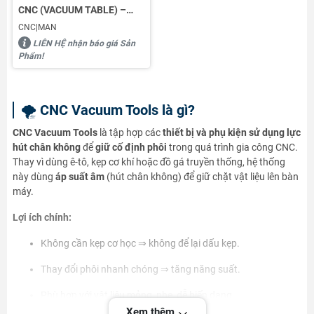
CNC (VACUUM TABLE) –
GIỮ PHÔI NHANH, CHẮC,
CNC|MAN
KHÔNG CẦN GÁ KẸP
LIÊN HỆ nhận báo giá Sản
Phẩm!
🌪️
CNC Vacuum Tools là gì?
CNC Vacuum Tools
là tập hợp các
thiết bị và phụ kiện sử dụng lực
hút chân không
để
giữ cố định phôi
trong quá trình gia công CNC.
Thay vì dùng ê-tô, kẹp cơ khí hoặc đồ gá truyền thống, hệ thống
này dùng
áp suất âm
(hút chân không) để giữ chặt vật liệu lên bàn
máy.
Lợi ích chính:
Không cần kẹp cơ học ⇒ không để lại dấu kẹp.
Thay đổi phôi nhanh chóng ⇒ tăng năng suất.
Phù hợp với vật liệu mỏng, nhẹ, dễ biến dạng.
Xem thêm