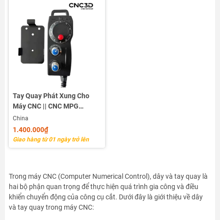
Tay Quay Phát Xung Cho
Máy CNC || CNC MPG
Pendant For Mitsubishi
China
Siemens FANUC Controller
1.400.000₫
Giao hàng từ 01 ngày trở lên
Trong máy CNC (Computer Numerical Control), dây và tay quay là
hai bộ phận quan trọng để thực hiện quá trình gia công và điều
khiển chuyển động của công cụ cắt. Dưới đây là giới thiệu về dây
và tay quay trong máy CNC: