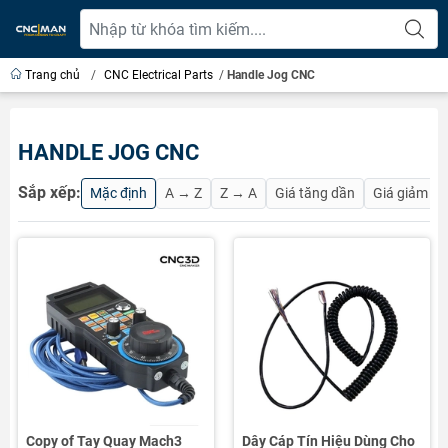
Trang chủ
/
CNC Electrical Parts
/
Handle Jog CNC
HANDLE JOG CNC
Sắp xếp:
Mặc định
A → Z
Z → A
Giá tăng dần
Giá giảm d
Copy of Tay Quay Mach3
Dây Cáp Tín Hiệu Dùng Cho