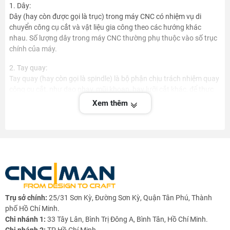
1. Dây:
Dây (hay còn được gọi là trục) trong máy CNC có nhiệm vụ di
chuyển công cụ cắt và vật liệu gia công theo các hướng khác
nhau. Số lượng dây trong máy CNC thường phụ thuộc vào số trục
chính của máy.
2. Tay quay:
Tay quay (hay còn gọi là spindle) là bộ phận chịu trách nhiệm quay
công cụ cắt, như dao phay, mũi khoan, hay lưỡi cắt khác, để thực
hiện quá trình gia công. Tay quay được điều khiển bởi một động cơ
Xem thêm
spindle (spindle motor) có khả năng điều chỉnh tốc độ quay và
cung cấp công suất cắt cho công cụ.
Tay quay điện (Electric Handwheel) là một thiết bị được sử dụng
đặc biệt trong các máy CNC để điều khiển chuyển động và thực
hiện các thao tác tay của người vận hành. Nó được gắn vào bảng
điều khiển hoặc hệ thống điều khiển của máy CNC để cung cấp sự
linh hoạt và tiện lợi trong quá trình điều khiển máy.
Trụ sở chính:
25/31 Sơn Kỳ, Đường Sơn Kỳ, Quận Tân Phú, Thành
Tay quay điện thường được thiết kế với các núm vặn, bánh răng
phố Hồ Chí Minh.
hoặc các phím nhấn để điều khiển chuyển động theo các trục X, Y,
Chi nhánh 1:
33 Tây Lân, Bình Trị Đông A, Bình Tân, Hồ Chí Minh.
Z hoặc các trục khác của máy CNC. Người vận hành có thể quay
Chi nhánh 2:
TP Hồ Chí Minh