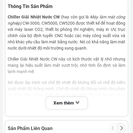
Thông Tin Sản Phẩm
Chiller Giải Nhiệt Nước CW
(hay còn gọi là
Máy làm mát công
nghiệp)
CW-3000, CW5000, CW5200 được thiết kế để hoạt động
với máy laser CO2, thiết bị phòng thí nghiệm, máy in UV, trục
chính của bộ định tuyến CNC hoặc các máy công suất vừa và
nhỏ khác yêu cầu làm mát bằng nước. Nó có khả năng làm mát
nước dưới nhiệt độ môi trường xung quanh.
Chiller Giải Nhiệt Nước CW này có kích thước vật lý nhỏ nhưng
mang lại hiệu suất làm mát vượt trội, nhờ tính ổn định và làm
lạnh mạnh mẽ.
Nó được lập trình với chế độ nhiệt độ không đổi và chế độ kiểm
soát nhiệt độ thông minh. Chế độ nhiệt độ thông minh cho phép
tự động điều chỉnh nhiệt độ nước khi nhiệt độ môi trường thay
đổi.
Xem thêm
Sản Phẩm Liên Quan