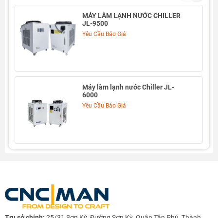
Thông số kỹ thuật:
MÁY LÀM LẠNH NƯỚC CHILLER
--------------------------------------------------------------------------
JL-9500
- Công suất làm lạnh 800W. Môi chất lạnh thân thiện với môi
Yêu Cầu Báo Giá
trường R-134a
- Phạm vi kiểm soát nhiệt độ: 5-35℃
- ±0,3°C ổn định nhiệt độ cao
- Thiết kế nhỏ gọn, tuổi thọ dài, dễ sử dụng, tiêu thụ năng lượng
thấp
Máy làm lạnh nước Chiller JL-
- Nhiệt độ không đổi và các chế độ kiểm soát nhiệt độ thông
6000
minh
Yêu Cầu Báo Giá
- Tích hợp các chức năng cảnh báo để bảo vệ thiết bị: bảo vệ thời
gian trễ máy nén, bảo vệ quá dòng máy nén, cảnh báo lưu lượng
nước và cảnh báo nhiệt độ quá cao / thấp
TAG:
--------------------------------------------------------------------------
#chillerCW
#thietbilammat
#maylaser
Trụ sở chính:
25/31 Sơn Kỳ, Đường Sơn Kỳ, Quận Tân Phú, Thành