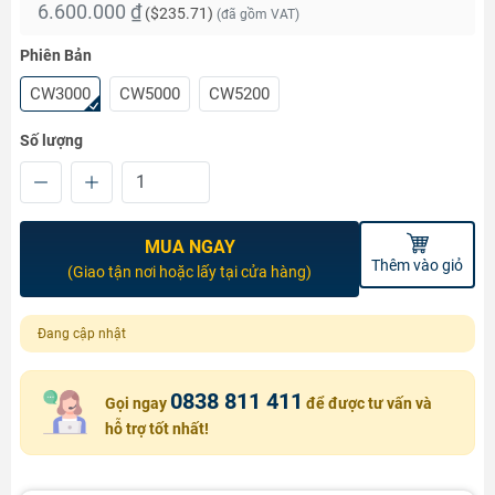
6.600.000 ₫
(
$235.71
)
(đã gồm VAT)
Phiên Bản
CW3000
CW5000
CW5200
Số lượng
MUA NGAY
Thêm vào giỏ
(Giao tận nơi hoặc lấy tại cửa hàng)
Đang cập nhật
0838 811 411
Gọi ngay
để được tư vấn và
hỗ trợ tốt nhất!