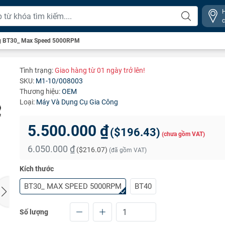
ng BT30_ Max Speed 5000RPM
Tình trạng:
Giao hàng từ 01 ngày trở lên!
SKU:
M1-10/008003
Thương hiệu:
OEM
Loại:
Máy Và Dụng Cụ Gia Công
5.500.000 ₫
(
$196.43
)
(chưa gồm VAT)
6.050.000 ₫
(
$216.07
)
(đã gồm VAT)
Kích thước
BT30_ MAX SPEED 5000RPM
BT40
Số lượng