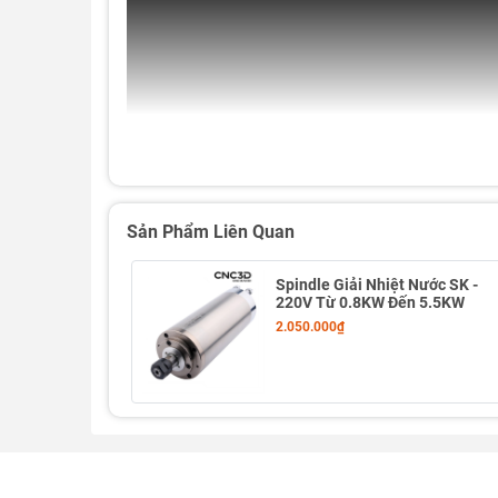
Sản Phẩm Liên Quan
Spindle Giải Nhiệt Nước SK -
220V Từ 0.8KW Đến 5.5KW
2.050.000₫
Đầu phay thay dao tự động
BT30 (Max 5000RPM)
l
cơ khí sử dụng rất phổ biến. Nhờ kết cấu chắc chắn
hiệu quả rõ rệt trong các công việc
khoan – taro – 
Đây là lựa chọn phù hợp cho các xưởng gia công n
dùng – chi phí hợp lý
.