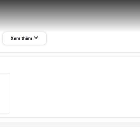
Xem thêm
à một trong những cụm đầu phay DIY – self-made được anh em trong 
, độ cứng vững tốt và khả năng thay dao bằng xy-lanh khí, sản phẩm m
phay nhẹ kim loại
trên các máy CNC mini và máy tự chế.
hỏ, nhóm nghiên cứu, và thợ chế tạo máy cần một đầu phay
ổn định –