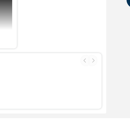
ngành
ang lại
 dễ