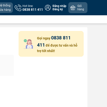
Hệ thống
Hot line:
Đăng nhập
Giỏ
0838 811 411
Đăng ký
hàng
cửa hàng
0838 811
Gọi ngay
411
để được tư vấn và hỗ
trợ tốt nhất!