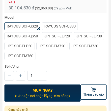
VAT)
80.104.530 ₫
(
$2,860.88
)
(đã gồm VAT)
Model
RAYCUS SCF-QS20
RAYCUS SCF-QS30
RAYCUS SCF-QS50
JPT SCF-ELP20
JPT SCF-ELP30
JPT SCF-ELP50
JPT SCF-EM720
JPT SCF-EM730
JPT SCF-EM760
Số lượng
MUA NGAY
Thêm vào giỏ
(Giao tận nơi hoặc lấy tại cửa hàng)
Đang cập nhật