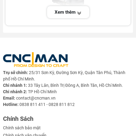
Xem thêm
THÔNG SỐ KỸ THUẬT
---------------------------------------------
- Nguồn Laser:JPT
- Model: YDFLP-20-E-M7-S-S
- Công suất : 20W
- Độ rộng xung: 350ns
- phần mềm: EZCAD2.14.11-LITE
Trụ sở chính:
25/31 Sơn Kỳ, Đường Sơn Kỳ, Quận Tân Phú, Thành
- Bộ điều khiển:FBLI-B-LV4
phố Hồ Chí Minh.
- Bước sóng của laser: 1064nm
Chi nhánh 1:
33 Tây Lân, Bình Trị Đông A, Bình Tân, Hồ Chí Minh.
- Ký tự tối thiểu: 0,001mm
Chi nhánh 2:
TP Hồ Chí Minh
- Tốc độ đánh dấu: 6000mm/s
Email:
contact@cncman.vn
- Định dạng hỗ trợ: PLT, BMP, DXF, JPG, TIF, AI,..
Hotline:
0838 811 411 - 0828 811 812
- Độ chính xác lặp lại: <0,01mm
- Nguồn điện 110V/200V
Chính Sách
- Hành trình nâng:500mm
- Làm mát : cách làm mát bằng gió
Chính sách bảo mật
Chính sách vận chuyển