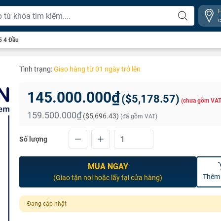
 4 Đầu
Tình trạng:
Giao hàng từ 01 ngày trở lên
145.000.000₫
(
$5,178.57
)
(chưa gồm VAT
159.500.000₫
(
$5,696.43
)
(đã gồm VAT)
Số lượng
MUA NGAY
Thêm 
(Giao tận nơi hoặc lấy tại cửa hàng)
Đang cập nhật