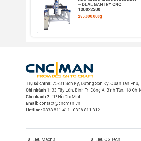
– DUAL GANTRY CNC
1300×2500
285.000.000₫
Trụ sở chính:
25/31 Sơn Kỳ, Đường Sơn Kỳ, Quận Tân Phú, 
Chi nhánh 1:
33 Tây Lân, Bình Trị Đông A, Bình Tân, Hồ Chí 
Chi nhánh 2:
TP Hồ Chí Minh
Email:
contact@cncman.vn
Hotline:
0838 811 411 - 0828 811 812
Tài Liệu Mach3
Tài Liệu QS Tech