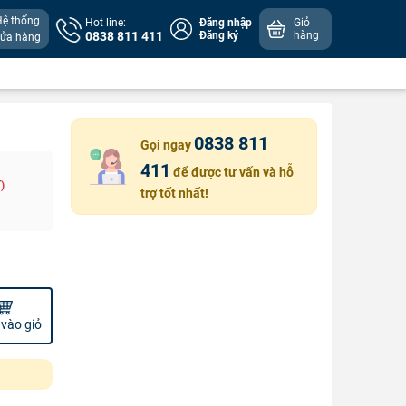
Hệ thống
Hot line:
Đăng nhập
Giỏ
0838 811 411
Đăng ký
hàng
cửa hàng
0838 811
Gọi ngay
411
để được tư vấn và hỗ
)
trợ tốt nhất!
vào giỏ