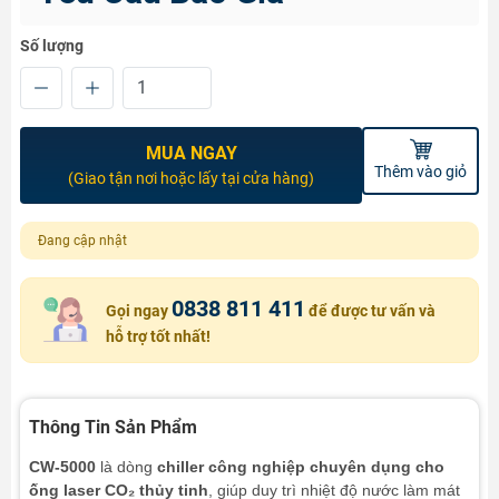
Số lượng
MUA NGAY
Thêm vào giỏ
(Giao tận nơi hoặc lấy tại cửa hàng)
Đang cập nhật
0838 811 411
Gọi ngay
để được tư vấn và
hỗ trợ tốt nhất!
Thông Tin Sản Phẩm
CW-5000
là dòng
chiller công nghiệp chuyên dụng cho
ống laser CO₂ thủy tinh
, giúp duy trì nhiệt độ nước làm mát