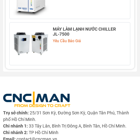
🔧 Công năng & ứng dụng
Làm mát tuần hoàn cho
ống laser CO₂ thủy tinh
MÁY LÀM LẠNH NƯỚC CHILLER
JL-7500
Ổn định nhiệt độ nước →
kéo dài tuổi thọ ống laser
Yêu Cầu Báo Giá
Giảm rủi ro quá nhiệt khi máy chạy liên tục
Phù hợp máy laser CO₂ khắc – cắt mica, gỗ, da, vải,
cao su…
⭐ Ưu điểm nổi bật
Kiểm soát nhiệt chính xác ±0,3°C
Vận hành ổn định, tiêu thụ điện thấp
Trụ sở chính:
25/31 Sơn Kỳ, Đường Sơn Kỳ, Quận Tân Phú, Thành
Bơm nước lưu lượng phù hợp cho ống CO₂
phố Hồ Chí Minh.
Chi nhánh 1:
33 Tây Lân, Bình Trị Đông A, Bình Tân, Hồ Chí Minh.
Thiết kế gọn nhẹ, dễ lắp đặt – bảo trì
Chi nhánh 2:
TP Hồ Chí Minh
Sử dụng môi chất lạnh phổ biến, dễ thay thế
Email:
contact@cncman.vn