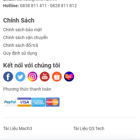
Hotline:
0838 811 411 - 0828 811 812
📐 Thông số kỹ thuật máy làm lạnh
nước
CW-5000
Chính Sách
Chính sách bảo mật
Hạng mục
Thông số
Chính sách vận chuyển
Model
CW-5000 / CW-5000TGTY
Chính sách đổi trả
Quy định sử dụng
Nguồn điện
AC 1P 220–240V, 50/60Hz
Kết nối với chúng tôi
Dòng làm việc
0,4 – 2,8 A
Công suất làm mát
2559 Btu/h ≈ 0,75 kW ≈ 644
danh nghĩa
Kcal/giờ
Phương thức thanh toán
Công suất máy nén
0,4 / 0,46 kW
Công suất bơm
0,03 kW (bản tiêu chuẩn) / 0,09
kW (bản tăng áp)
Áp suất bơm tối đa
1 bar (tiêu chuẩn) / 2,5 bar (tăng
Tài Liệu Mach3
Tài Liệu QS Tech
áp)