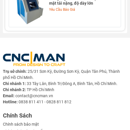
mặt tải nặng, độ dày lớn
📐 Thông số kỹ thuật máy mài bóng
Yêu Cầu Báo Giá
phẳng
X600L
Hạng mục
Thông số
Model
X600L
Kích
2200 × 760 × 1400 mm
thước
máy
(DxRxC)
Trụ sở chính:
25/31 Sơn Kỳ, Đường Sơn Kỳ, Quận Tân Phú, Thành
Trọng
550 kg
phố Hồ Chí Minh.
lượng
Chi nhánh 1:
33 Tây Lân, Bình Trị Đông A, Bình Tân, Hồ Chí Minh.
máy
Chi nhánh 2:
TP Hồ Chí Minh
Email:
contact@cncman.vn
Phạm vi
1000 × 270 mm
Hotline:
0838 811 411 - 0828 811 812
gia công
Chính Sách
Độ dày
0.3 – 75 mm
gia công
Chính sách bảo mật
(bánh