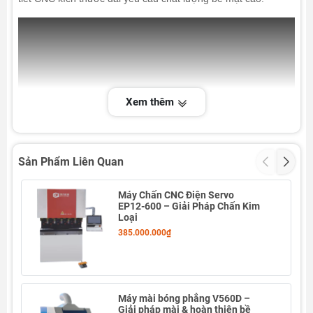
Xem thêm
Sản Phẩm Liên Quan
🔧 Công năng & ứng dụng
Máy Chấn CNC Điện Servo
EP12-600 – Giải Pháp Chấn Kim
Mài phẳng, làm mịn, đánh bóng bề mặt chi tiết dài
Loại
385.000.000₫
Hoàn thiện bề mặt sau phay CNC, cắt laser, dập
Gia công inox, thép, nhôm, kim loại tấm
Phù hợp xưởng cơ khí sản xuất hàng loạt, yêu cầu tính
Máy mài bóng phẳng V560D –
thẩm mỹ cao
Giải pháp mài & hoàn thiện bề