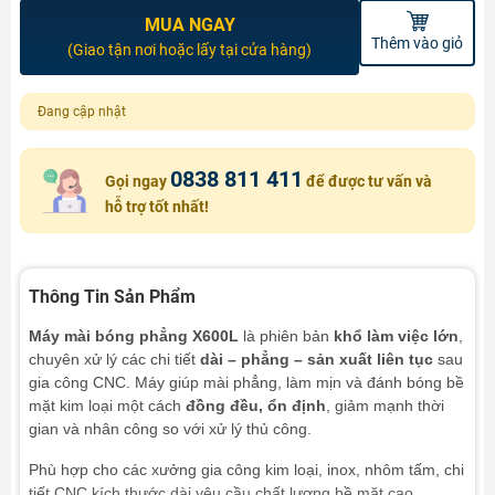
MUA NGAY
Thêm vào giỏ
(Giao tận nơi hoặc lấy tại cửa hàng)
Đang cập nhật
0838 811 411
Gọi ngay
để được tư vấn và
hỗ trợ tốt nhất!
Thông Tin Sản Phẩm
Máy mài bóng phẳng X600L
là phiên bản
khổ làm việc lớn
,
chuyên xử lý các chi tiết
dài – phẳng – sản xuất liên tục
sau
gia công CNC. Máy giúp mài phẳng, làm mịn và đánh bóng bề
mặt kim loại một cách
đồng đều, ổn định
, giảm mạnh thời
gian và nhân công so với xử lý thủ công.
Phù hợp cho các xưởng gia công kim loại, inox, nhôm tấm, chi
tiết CNC kích thước dài yêu cầu chất lượng bề mặt cao.