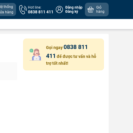
Hệ thống
Hot line:
Đăng nhập
Giỏ
0838 811 411
Đăng ký
hàng
cửa hàng
0838 811
Gọi ngay
411
để được tư vấn và hỗ
trợ tốt nhất!