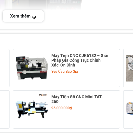
Xem thêm
Máy Tiện CNC CJK6132 – Giải
Pháp Gia Công Trục Chính
Xác, Ổn Định
Yêu Cầu Báo Giá
Máy Tiện Gỗ CNC Mini TAT-
vận hành ổn định
260
95.000.000₫
ung khi tiện
 gian chu kỳ