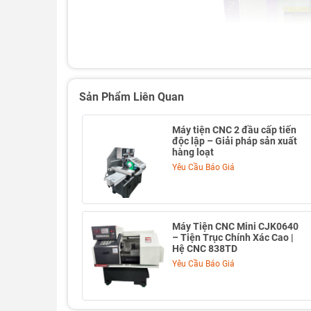
Sản Phẩm Liên Quan
Máy tiện CNC 2 đầu cấp tiến
độc lập – Giải pháp sản xuất
hàng loạt
Yêu Cầu Báo Giá
Ưu điểm nổi bật
Máy Tiện CNC Mini CJK0640
Kết cấu thân nghiêng 30°
→ thoát phoi tốt, 
– Tiện Trục Chính Xác Cao |
Hệ CNC 838TD
Thân máy liền khối
→ độ cứng cao, hạn chế r
Yêu Cầu Báo Giá
Trục chính mạnh mẽ – dải tốc độ rộng
Tốc độ chạy nhanh X/Z cao
→ rút ngắn thời