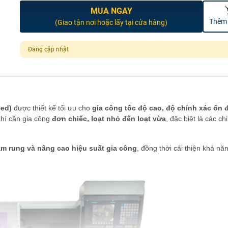
MUA NGAY
Thêm 
(Giao tận nơi hoặc lấy tại cửa hàng)
Đang cập nhật
Bed)
được thiết kế tối ưu cho
gia công tốc độ cao, độ chính xác ổn 
hí cần gia công
đơn chiếc, loạt nhỏ đến loạt vừa
, đặc biệt là các chi 
m rung và nâng cao hiệu suất gia công
, đồng thời cải thiện khả nă