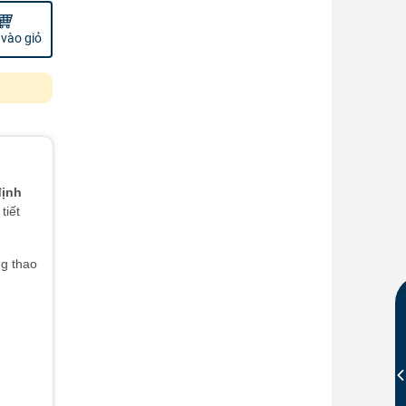
vào giỏ
định
tiết
ng thao