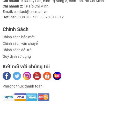
xuất
Chi nhánh 1:
33 Tây Lân, Bình Trị Đông A, Bình Tân, Hồ Chí Minh.
Chi nhánh 2:
TP Hồ Chí Minh
Đường kính
Φ80 mm
Email:
contact@cncman.vn
trục chính
Hotline:
0838 811 411 - 0828 811 812
Kết cấu
Gang đúc nguyên khối, gia công tỉ mỉ
Chính Sách
Trọng lượng
~130 kg
Chính sách bảo mật
khung
Chính sách vận chuyển
Ứng dụng
Máy khắc CNC mini, trung tâm gia công
Chính sách đổi trả
nhỏ, phay & khắc chính xác
Quy định sử dụng
Kết nối với chúng tôi
Ưu điểm nổi bật
Khung
gang đúc nguyên khối
, siêu cứng, hạn chế
rung lắc.
Phương thức thanh toán
Bề mặt
đã được gia công phẳng, chuẩn xác
, dễ
dàng lắp đặt ray dẫn hướng & vít me.
Trọng lượng nặng, tăng độ ổn định khi gia công.