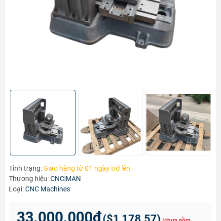
Tình trạng:
Giao hàng từ 01 ngày trở lên
Thương hiệu:
CNC|MAN
Loại:
CNC Machines
33.000.000₫
(
$1,178.57
)
(chưa gồm