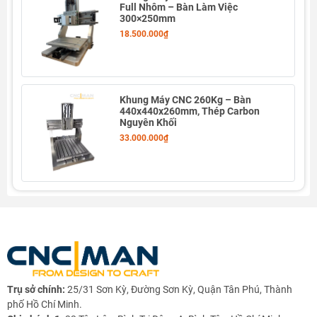
phay chính xác
, đáp ứng nhu cầu gia công linh kiện nhỏ,
Full Nhôm – Bàn Làm Việc
300×250mm
nhôm, đồng và nhựa kỹ thuật.
18.500.000₫
Thông số kỹ thuật
Thông số
Giá trị
Khung Máy CNC 260Kg – Bàn
Kích thước
300 × 225 mm
440x440x260mm, Thép Carbon
bàn làm việc
Nguyên Khối
33.000.000₫
Hành trình
220 mm
trục X
Hành trình
320 mm
trục Y
Hành trình
160 mm
trục Z
Vít me bi phù
1605 hoặc 1610
hợp
Trụ sở chính:
25/31 Sơn Kỳ, Đường Sơn Kỳ, Quận Tân Phú, Thành
Động cơ đề
Stepper 57 hoặc Servo 60
phố Hồ Chí Minh.