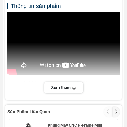
Thông tin sản phẩm
Khung máy CNC cổng trục mini được
đúc từ gang nguyên
Xem thêm
khối
, đảm bảo độ cứng vững và ổn định cao khi vận hành.
Với trọng lượng
130kg
, khung đã được
gia công tỉ mỉ tại các
vị trí lắp ray và vít me
, sẵn sàng để khách hàng lắp ráp
thành máy CNC hoàn chỉnh.
Sản Phẩm Liên Quan
Thiết kế nhỏ gọn nhưng chắc chắn, phù hợp để lắp thành
trung tâm gia công mini, máy khắc CNC để bàn hoặc máy
Khung Máy CNC H-Frame Mini