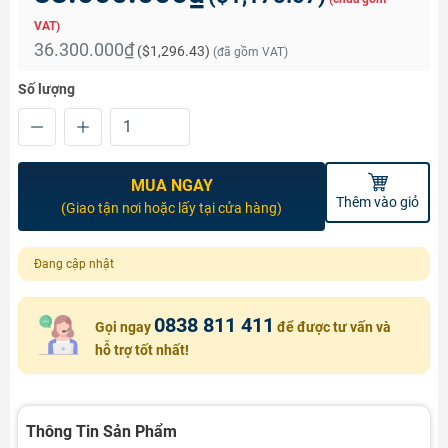
VAT)
36.300.000₫
(
$1,296.43
)
(đã gồm VAT)
Số lượng
MUA NGAY
Thêm vào giỏ
(Giao tận nơi hoặc lấy tại cửa hàng)
Đang cập nhật
0838 811 411
Gọi ngay
để được tư vấn và
hỗ trợ tốt nhất!
Thông Tin Sản Phẩm