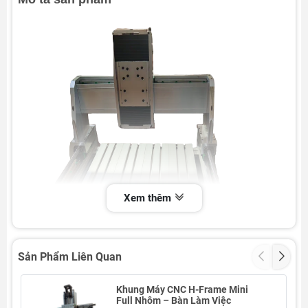
Xem thêm
Sản Phẩm Liên Quan
Khung máy CNC mini
cổng trục chữ Y kép (Double-Y
Gantry)
được chế tạo bằng
hợp kim nhôm 6061/6063
nguyên khối
, đảm bảo độ cứng vững và độ chính xác cao
Khung Máy CNC H-Frame Mini
Full Nhôm – Bàn Làm Việc
trong quá trình gia công.