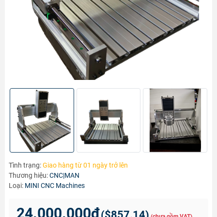
Tình trạng:
Giao hàng từ 01 ngày trở lên
Thương hiệu:
CNC|MAN
Loại:
MINI CNC Machines
24.000.000₫
(
$857.14
)
(chưa gồm VAT)