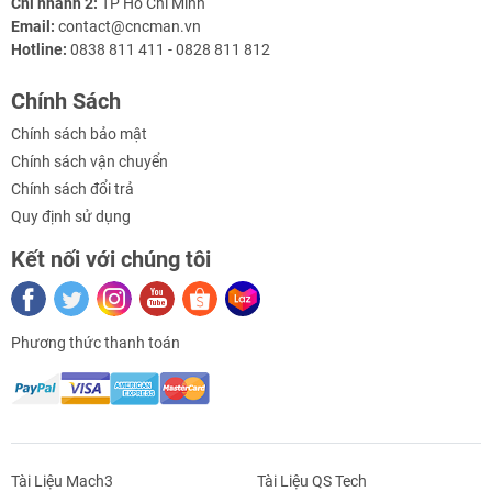
Chi nhánh 2:
TP Hồ Chí Minh
Thông số kỹ thuật
Email:
contact@cncman.vn
Hotline:
0838 811 411 - 0828 811 812
Mục
Nội dung
Mô hình khung
CNC Double-Y Gantry 4030
Chính Sách
Hành trình trục X/Y/Z
X400 × Y280 × Z140 mm
Chính sách bảo mật
Chính sách vận chuyển
Kích thước tổng thể
Cao 145 cm
Chính sách đổi trả
Vật liệu khung
Hợp kim nhôm 6061/6063
Quy định sử dụng
Dẫn hướng
Ray trượt bi tuyến tính đôi 20 mm
Kết nối với chúng tôi
Truyền động
Vít me bi 1605
Bàn gá phôi
480 × 460 mm (T-slot nhôm)
Phương thức thanh toán
Gá spindle
Ø65 / Ø80 mm
Gá motor
Lỗ tiêu chuẩn NEMA57
Độ chính xác định vị
±0.02 mm
Tài Liệu Mach3
Tài Liệu QS Tech
Trọng lượng khung
~55–70 kg (tùy cấu hình)