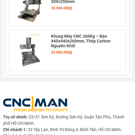
300×250mm
Thiết kế
3 trục X–Y–Z
sử dụng
ray tuyến tính đôi (20mm)
và
18.500.000₫
vít me bi 1605
, cho độ ổn định và mượt mà vượt trội, phù hợp
lắp ráp thành
máy phay, khắc nhôm, gỗ kỹ thuật,
composite, mica hoặc nhựa kỹ thuật.
Khung được
gia công CNC chính xác
, mọi chi tiết lắp ghép
Khung Máy CNC 260Kg – Bàn
ăn khớp hoàn hảo, sẵn sàng gắn
động cơ NEMA57, spindle
440x440x260mm, Thép Carbon
Nguyên Khối
Ø65 hoặc Ø80mm
, hỗ trợ nâng cấp thêm trục A hoặc module
33.000.000₫
khoan.
Phần bàn T-slot rộng
480×460mm
, dễ cố định phôi và gá kẹp
linh hoạt trong mọi ứng dụng.
Ứng dụng
Phù hợp lắp thành máy CNC mini 3 trục để bàn hoặc
trung tâm gia công nhỏ.
Gia công chính xác các vật liệu:
nhôm, nhựa, gỗ kỹ
thuật, composite, mica.
Trụ sở chính:
25/31 Sơn Kỳ, Đường Sơn Kỳ, Quận Tân Phú, Thành
Dành cho
xưởng chế tác, phòng R&D, trung tâm đào
phố Hồ Chí Minh.
tạo, sinh viên cơ điện tử, DIY maker.
Chi nhánh 1:
33 Tây Lân, Bình Trị Đông A, Bình Tân, Hồ Chí Minh.