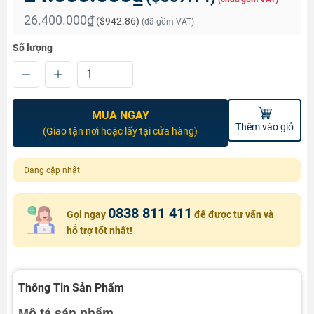
26.400.000₫
(
$942.86
)
(đã gồm VAT)
Số lượng
MUA NGAY
Thêm vào giỏ
(Giao tận nơi hoặc lấy tại cửa hàng)
Đang cập nhật
0838 811 411
Gọi ngay
để được tư vấn và
hỗ trợ tốt nhất!
Thông Tin Sản Phẩm
Mô tả sản phẩm