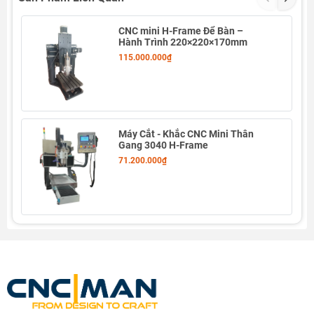
CNC mini H-Frame Để Bàn –
Hành Trình 220×220×170mm
115.000.000₫
Máy CNC Mini
đầu xoay 5 trục kiểu cột (Column Type)
được thiết kế chuyên biệt cho gia công chi tiết phức tạp 3D,
Máy Cắt - Khắc CNC Mini Thân
khuôn mẫu cong và sản phẩm cần độ chính xác cao. Với kết
Gang 3040 H-Frame
cấu
gang đúc nguyên khối
, ray dẫn hướng
THK Nhật
,
71.200.000₫
spindle công suất lớn làm mát bằng nước, máy đảm bảo độ
ổn định và tuổi thọ vượt trội.
Điểm nổi bật của dòng máy này là
đầu xoay trục nghiêng
kết hợp bàn xoay
, mang lại khả năng xử lý đa góc độ trong
một lần gá phôi – tối ưu thời gian và độ chính xác. Máy hỗ trợ
hệ thống điều khiển ngoại tuyến 6 trục
, đồng thời có thể
tùy chọn hệ điều khiển 5 trục theo nhu cầu khách hàng.