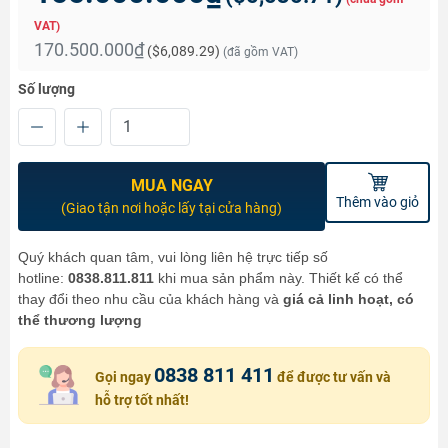
VAT)
170.500.000₫
(
$6,089.29
)
(đã gồm VAT)
Số lượng
MUA NGAY
Thêm vào giỏ
(Giao tận nơi hoặc lấy tại cửa hàng)
Quý khách quan tâm, vui lòng liên hệ trực tiếp số
hotline:
0838.811.811
khi mua sản phẩm này. Thiết kế có thể
thay đổi theo nhu cầu của khách hàng và
giá cả linh hoạt, có
thể thương lượng
0838 811 411
Gọi ngay
để được tư vấn và
hỗ trợ tốt nhất!