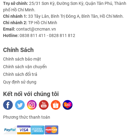
Trụ sở chính:
25/31 Sơn Kỳ, Đường Sơn Kỳ, Quận Tân Phú, Thành
phố Hồ Chí Minh.
Chi nhánh 1:
33 Tây Lân, Bình Trị Đông A, Bình Tân, Hồ Chí Minh.
Chi nhánh 2:
TP Hồ Chí Minh
Email:
contact@cncman.vn
Hotline:
0838 811 411 - 0828 811 812
Chính Sách
Chính sách bảo mật
Ứng dụng
Chính sách vận chuyển
Chính sách đổi trả
Gia công
chi tiết 3D phức tạp, biên dạng cong
.
Quy định sử dụng
Phay, khắc
khuôn mẫu nhỏ và trung bình
.
Kết nối với chúng tôi
Gia công
nhôm, đồng, thép không gỉ mỏng, nhựa kỹ
thuật
.
Phương thức thanh toán
Sản xuất
linh kiện cơ khí chính xác, chi tiết R&D
.
Phù hợp cho
xưởng vừa & nhỏ, phòng nghiên cứu,
trường học
.