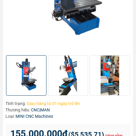
Tình trạng:
Giao hàng từ 01 ngày trở lên
Thương hiệu:
CNC|MAN
Loại:
MINI CNC Machines
155.000.000₫
(
$5,535.71
)
(chưa gồm