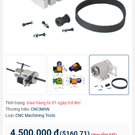
Tình trạng:
Giao hàng từ 01 ngày trở lên!
Thương hiệu:
CNC|MAN
Loại:
CNC Machining Tools
4.500.000 ₫
(
$160.71
)
(chưa gồm VAT)