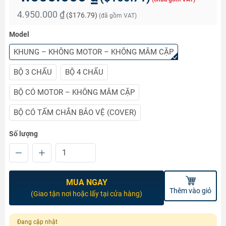
4.950.000 ₫
(
$176.79
)
(đã gồm VAT)
Model
KHUNG – KHÔNG MOTOR – KHÔNG MÂM CẶP
BỘ 3 CHẤU
BỘ 4 CHẤU
BỘ CÓ MOTOR – KHÔNG MÂM CẶP
BỘ CÓ TẤM CHẮN BẢO VỆ (COVER)
Số lượng
MUA NGAY
Thêm vào giỏ
(Giao tận nơi hoặc lấy tại cửa hàng)
Đang cập nhật