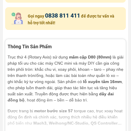
0838 811 411
Gọi ngay
để được tư vấn và
hỗ trợ tốt nhất!
Thông Tin Sản Phẩm
Trục thứ 4 (Rotary Axis) sử dụng
mâm cặp D80 (80mm)
là giải
pháp tối ưu cho các máy CNC mini và máy DIY cần gia công
trên phôi tròn: khắc chu vi, xoay phôi, khoan – taro – phay nhẹ
trên thanh tròn/ống, hoặc làm các bài toán như quấn lò xo –
ghi khắc ký tự vòng ngoài.
Sản phẩm có
lỗ xuyên tâm 16mm
,
cho phép luồn thanh dài, giúp thao tác liên tục và tăng hiệu
suất sản xuất. Truyền động được thực hiện bằng
dây đai
đồng bộ
, hoạt động êm – bền – dễ bảo trì.
Được trang bị
motor bước size 57
torque cao, trục xoay hoạt
động ổn định và chính xác, tương thích nhiều hệ điều khiển
phổ biến như
Mach3, Weihong/NC-Studio, QS Controller…