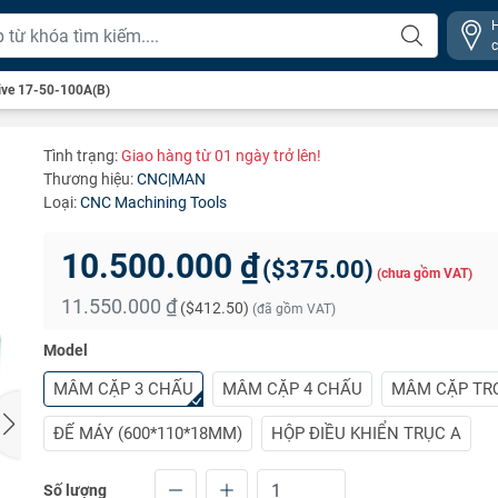
ive 17-50-100A(B)
Tình trạng:
Giao hàng từ 01 ngày trở lên!
Thương hiệu:
CNC|MAN
Loại:
CNC Machining Tools
10.500.000 ₫
(
$375.00
)
(chưa gồm VAT)
11.550.000 ₫
(
$412.50
)
(đã gồm VAT)
Model
MÂM CẶP 3 CHẤU
MÂM CẶP 4 CHẤU
MÂM CẶP TR
ĐẾ MÁY (600*110*18MM)
HỘP ĐIỀU KHIỂN TRỤC A
Số lượng