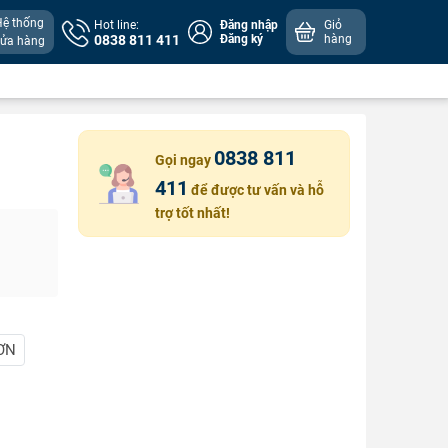
Hệ thống
Hot line:
Đăng nhập
Giỏ
0838 811 411
Đăng ký
hàng
cửa hàng
0838 811
Gọi ngay
411
để được tư vấn và hỗ
trợ tốt nhất!
ƠN