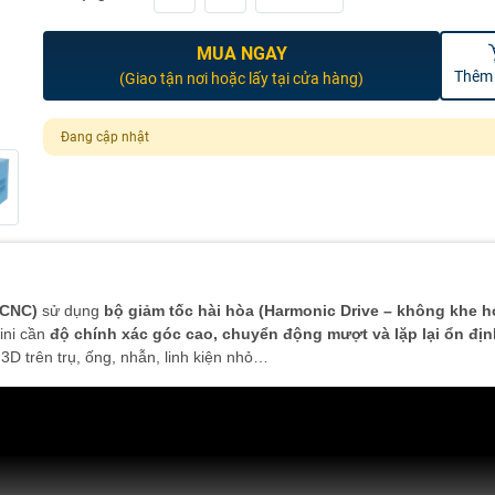
MUA NGAY
Thêm 
(Giao tận nơi hoặc lấy tại cửa hàng)
Đang cập nhật
 CNC)
sử dụng
bộ giảm tốc hài hòa (Harmonic Drive – không khe h
ini cần
độ chính xác góc cao, chuyển động mượt và lặp lại ổn địn
3D trên trụ, ống, nhẫn, linh kiện nhỏ…