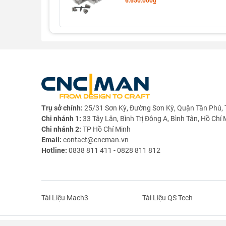
6.650.000₫
Thông tin sản phẩm
Tên sản phẩm đề xuất:
Trục Thứ Tư CNC Ha
Model:
17-50-100A(B)
Loại:
Trục A / Rotary Axis / Đầu chia độ CNC
Đặc điểm nổi bật
Bộ giảm tốc hài hòa (Harmonic):
Không backl
Trụ sở chính:
25/31 Sơn Kỳ, Đường Sơn Kỳ, Quận Tân Phú, 
Góc bước mịn:
0,036°/bước (tỷ số 50:1) → 
Chi nhánh 1:
33 Tây Lân, Bình Trị Đông A, Bình Tân, Hồ Chí 
Chi nhánh 2:
TP Hồ Chí Minh
Kết cấu nhôm nguyên khối:
Nhẹ, cứng vững, 
Email:
contact@cncman.vn
Hotline:
0838 811 411 - 0828 811 812
Tương thích Mach3 & Weihong:
Dễ cài đặt,
Đa dạng mâm cặp:
3 chấu / 4 chấu, linh hoạt
Thông số kỹ thuật
Tài Liệu Mach3
Tài Liệu QS Tech
Hạng mục
Thông số
Bản Quyền Thuộc Về CNC|MAN.