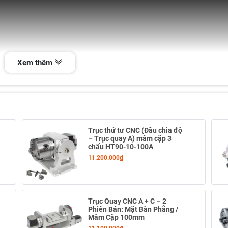
Xem thêm
Trục thứ tư CNC (Đầu chia độ
– Trục quay A) mâm cặp 3
chấu HT90-10-100A
11.200.000₫
Trục Quay CNC A + C – 2
Phiên Bản: Mặt Bàn Phẳng /
Mâm Cặp 100mm