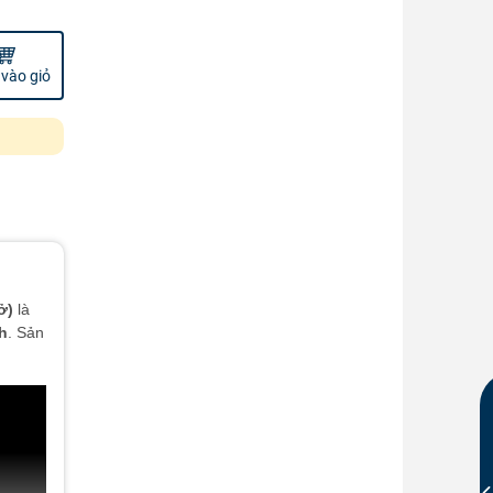
vào giỏ
ở)
là
h
. Sản