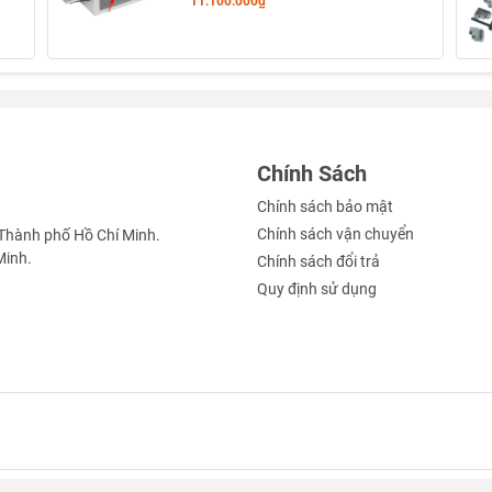
11.100.000₫
rmonic Drive 17-50-100A(B) – Mâm Cặp K11-100
 không khe hở
Chính Sách
Chính sách bảo mật
ash, độ chính xác cao, phù hợp khắc chi tiết nhỏ.
Chính sách vận chuyển
Thành phố Hồ Chí Minh.
chuyển động cực mượt.
Minh.
Chính sách đổi trả
Quy định sử dụng
tản nhiệt tốt.
 phổ biến với hệ CNC mini.
 cho nhiều loại phôi.