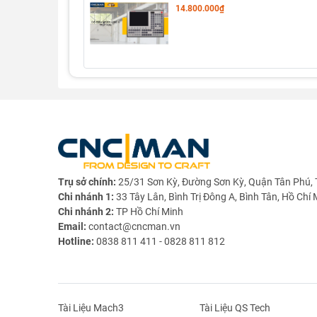
Kích thước (Dimension)
14.800.000₫
Vật liệu vỏ (Materials)
Số trục điều khiển bằng PLC (Max. PLC Axis)
Số trục điều khiển (Standard Axis)
Số trục tùy chọn thêm (Max. Axis Optional)
Số trục chính điều khiển tối đa (Max. Spindle)
Số trục chính đồng thời (Max Spindle Simultan
Trụ sở chính:
25/31 Sơn Kỳ, Đường Sơn Kỳ, Quận Tân Phú, 
Đơn vị điều khiển nhỏ nhất (Min. Control Unit)
Chi nhánh 1:
33 Tây Lân, Bình Trị Đông A, Bình Tân, Hồ Chí 
Số hệ tọa độ chương trình (Max. Program Coor
Chi nhánh 2:
TP Hồ Chí Minh
Email:
contact@cncman.vn
Số dụng cụ tối đa (Max. Table Tools)
Hotline:
0838 811 411 - 0828 811 812
Dự đoán trước câu lệnh (Look-Ahead)
Thời gian xử lý khối lệnh (Block Processing Ti
Tài Liệu Mach3
Tài Liệu QS Tech
I/O tiêu chuẩn (Standard I/O)