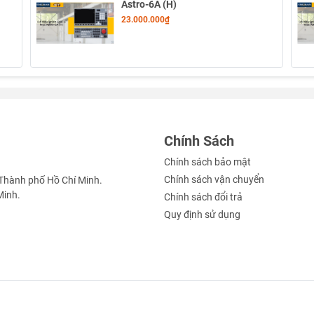
Astro-6A (H)
460 x 220 x 70 (mm)
23.000.000₫
Aluminum
6
6
6
2
Chính Sách
eous Axis Control)
6
Chính sách bảo mật
Chính sách vận chuyển
Thành phố Hồ Chí Minh.
0.0001
Minh.
Chính sách đổi trả
dinate)
18
Quy định sử dụng
40
500
me)
500 µs
24/16