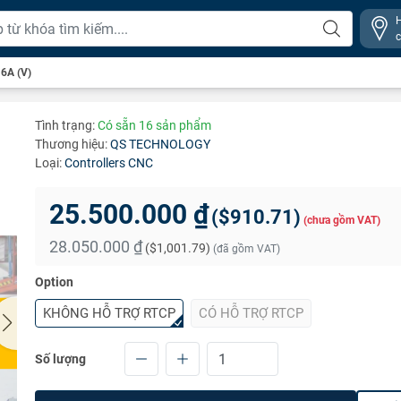
-6A (V)
Tình trạng:
Có sẵn 16 sản phẩm
Thương hiệu:
QS TECHNOLOGY
Loại:
Controllers CNC
25.500.000 ₫
(
$910.71
)
(chưa gồm VAT)
28.050.000 ₫
(
$1,001.79
)
(đã gồm VAT)
Option
KHÔNG HỖ TRỢ RTCP
CÓ HỖ TRỢ RTCP
Số lượng