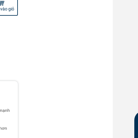
vào giỏ
 mạnh
 hơn