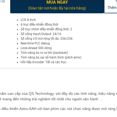
MUA NGAY
Thêm 
(Giao tận nơi hoặc lấy tại cửa hàng)
LCD 8 Inch
6 trục điều khiển đồng thời
Số trục chính điều khiển đồng thời: 2
Số cổng Input/Output: 24/16
Số cổng I/O mở rộng tối đa: 256/256
Real-time PLC debug
Look-Ahead 500 dòng
Tính năng bù rơ cơ khí (backlash)
Tính năng bù sai số hành trình (pitch error)
Hồi tiếp Encoder: Tất cả các trục
phẩm cao cấp của QS Technology, với đầy đủ các tính năng, hiệu năng
sẽ mang đến những trải nghiệm tốt nhất cho người vận hành …
bộ điều khiển Astro-6AH với bàn phím các nút chức năng được mở rộng