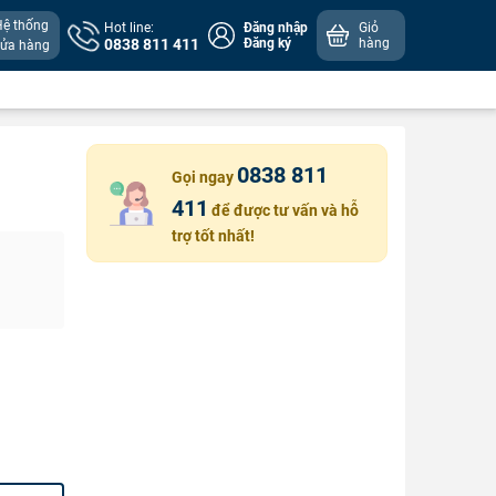
Hệ thống
Hot line:
Đăng nhập
Giỏ
0838 811 411
Đăng ký
hàng
cửa hàng
0838 811
Gọi ngay
411
để được tư vấn và hỗ
trợ tốt nhất!