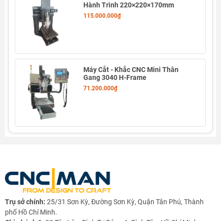
Hành Trình 220×220×170mm
115.000.000₫
Máy Cắt - Khắc CNC Mini Thân
Gang 3040 H-Frame
71.200.000₫
THÔNG SỐ KỸ THUẬT
1️⃣ Thông tin chính
Mục
Nội dung
Model
CNC XYZ-220
Kiểu máy
Máy CNC mini đúc gang nguyên
Trụ sở chính:
25/31 Sơn Kỳ, Đường Sơn Kỳ, Quận Tân Phú, Thành
khối – 3 trục (hỗ trợ mở rộng 4–5
phố Hồ Chí Minh.
trục)