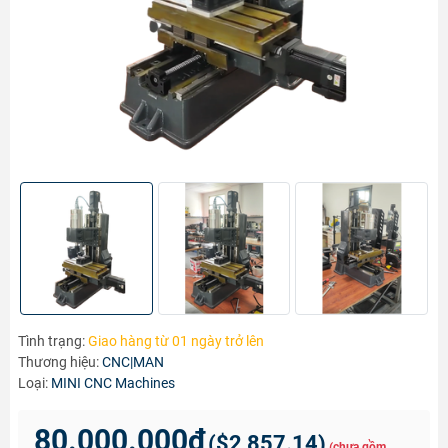
Tình trạng:
Giao hàng từ 01 ngày trở lên
Thương hiệu:
CNC|MAN
Loại:
MINI CNC Machines
80.000.000₫
(
$2,857.14
)
(chưa gồm