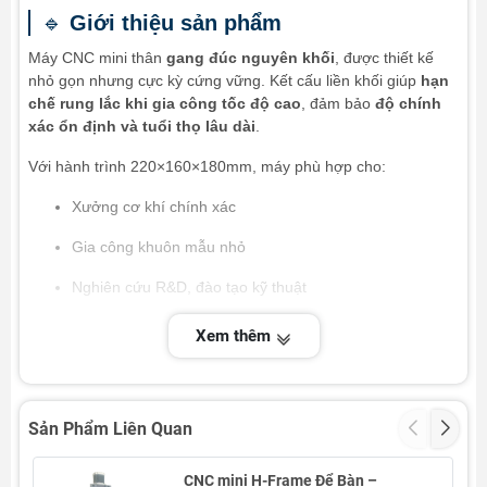
🔹
Giới thiệu sản phẩm
Máy CNC mini thân
gang đúc nguyên khối
, được thiết kế
nhỏ gọn nhưng cực kỳ cứng vững. Kết cấu liền khối giúp
hạn
chế rung lắc khi gia công tốc độ cao
, đảm bảo
độ chính
xác ổn định và tuổi thọ lâu dài
.
Với hành trình 220×160×180mm, máy phù hợp cho:
Xưởng cơ khí chính xác
Gia công khuôn mẫu nhỏ
Nghiên cứu R&D, đào tạo kỹ thuật
Gia công chi tiết kim loại và vật liệu phi kim
Xem thêm
Sản phẩm được
CNC|MAN
sản xuất – phân phối chính hãng,
hàng có sẵn số lượng lớn, giá ưu đãi
cho dự án và khách
hàng mua lẻ.
Sản Phẩm Liên Quan
CNC mini H-Frame Để Bàn –