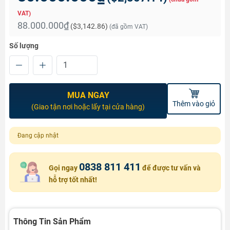
VAT)
88.000.000₫
(
$3,142.86
)
(đã gồm VAT)
Số lượng
MUA NGAY
Thêm vào giỏ
(Giao tận nơi hoặc lấy tại cửa hàng)
Đang cập nhật
0838 811 411
Gọi ngay
để được tư vấn và
hỗ trợ tốt nhất!
Thông Tin Sản Phẩm