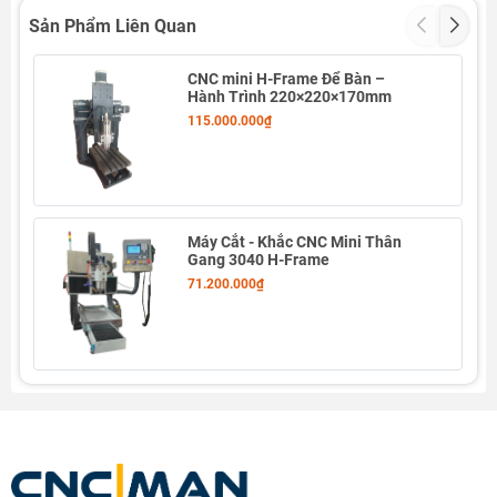
Sản Phẩm Liên Quan
CNC mini H-Frame Để Bàn –
Hành Trình 220×220×170mm
115.000.000₫
Ứng dụng
Gia công
đồng, nhôm, đồng thau, thép không gỉ
Máy Cắt - Khắc CNC Mini Thân
Gang 3040 H-Frame
Làm
khuôn mẫu, linh kiện cơ khí chính xác
71.200.000₫
Khắc chạm nghệ thuật
trên kim loại và vật liệu bán
cứng
Gia công thử nghiệm, đào tạo, nghiên cứu
trong
trường học, R&D
THÔNG SỐ KỸ THUẬT
1. Thông tin chính