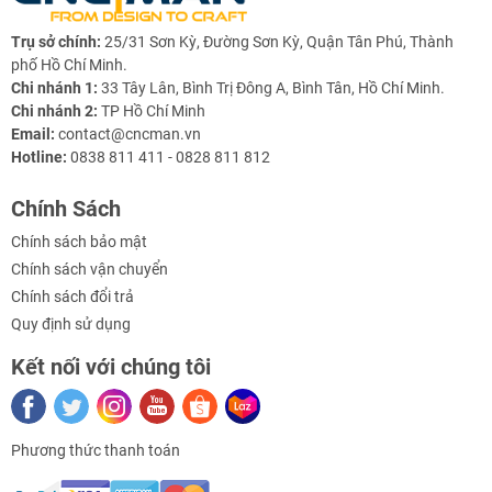
Mục
Nội dung
Trụ sở chính:
25/31 Sơn Kỳ, Đường Sơn Kỳ, Quận Tân Phú, Thành
phố Hồ Chí Minh.
Model
CNC
Chi nhánh 1:
33 Tây Lân, Bình Trị Đông A, Bình Tân, Hồ Chí Minh.
Chi nhánh 2:
TP Hồ Chí Minh
Kiểu máy
Máy CNC mini để bàn 3 trục –
Email:
contact@cncman.vn
thân gang nguyên khối
Hotline:
0838 811 411 - 0828 811 812
Hành trình làm việc
220 × 160 × 220 mm
(XYZ)
Chính Sách
Kích thước bàn làm
300 × 250 mm – mặt bàn T-slot
Chính sách bảo mật
việc
thép
Chính sách vận chuyển
Chính sách đổi trả
Vật liệu khung
Gang nguyên khối – độ cứng
Quy định sử dụng
cao, ổn định
Kết nối với chúng tôi
Khối lượng máy
~180 kg
Độ chính xác lặp lại
±0.01 mm
Thanh trượt dẫn
Ray trượt bi tuyến tính 15 mm
Phương thức thanh toán
hướng
(HIWIN)