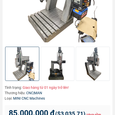
Tình trạng:
Giao hàng từ 01 ngày trở lên!
Thương hiệu:
CNC|MAN
Loại:
MINI CNC Machines
85.000.000 ₫
(
$3,035.71
)
(chưa gồm