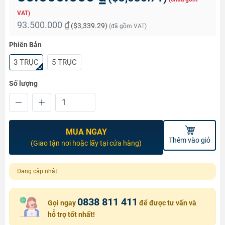
VAT)
93.500.000 ₫
(
$3,339.29
)
(đã gồm VAT)
Phiên Bản
3 TRỤC
5 TRỤC
Số lượng
MUA NGAY
Thêm vào giỏ
(Giao tận nơi hoặc lấy tại cửa hàng)
Đang cập nhật
0838 811 411
Gọi ngay
để được tư vấn và
hỗ trợ tốt nhất!