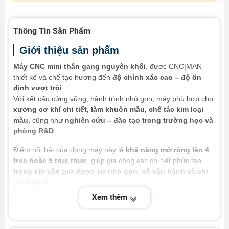
Thông Tin Sản Phẩm
Giới thiệu sản phẩm
Máy CNC mini thân gang nguyên khối
, được CNC|MAN
thiết kế và chế tạo hướng đến
độ chính xác cao – độ ổn
định vượt trội
.
Với kết cấu cứng vững, hành trình nhỏ gọn, máy phù hợp cho
xưởng cơ khí chi tiết, làm khuôn mẫu, chế tác kim loại
màu
, cũng như
nghiên cứu – đào tạo trong trường học và
phòng R&D
.
Điểm nổi bật của dòng máy này là
khả năng mở rộng lên 4
trục hoặc 5 trục thực
, giúp gia công các chi tiết phức tạp
trong khi vẫn giữ được sự nhỏ gọn, dễ vận hành và chi
phí hợp lý.
Xem thêm