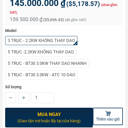
145.000.000 ₫
(
$5,178.57
)
(chưa gồm
VAT)
159.500.000 ₫
(
$5,696.43
)
(đã gồm VAT)
Model
3 TRỤC - 2.2KW KHÔNG THAY DAO
5 TRỤC -2.2KW KHÔNG THAY DAO
5 TRỤC - BT30 3.0KW THAY DAO NHANH
5 TRỤC - BT30 3.0KW - ATC 10 DAO
Số lượng
MUA NGAY
Thêm vào giỏ
(Giao tận nơi hoặc lấy tại cửa hàng)