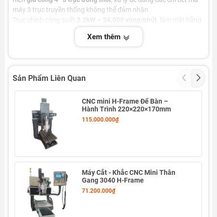
máy 3 trục truyền thống không thể đảm nhận.
Trục chính công suất
2.2kW – 24.000 vòng/phút
, làm mát bằng
nước, mang lại
bề mặt gia công mịn đẹp và tuổi thọ cao
.
Xem thêm
Máy sử dụng
bộ điều khiển QFS86
hiện đại, tương thích nhiều
phần mềm CAM thông dụng như
Fusion 360, PowerMill,
MasterCAM
.
Sản Phẩm Liên Quan
CNC mini H-Frame Để Bàn –
Hành Trình 220×220×170mm
115.000.000₫
Máy Cắt - Khắc CNC Mini Thân
Gang 3040 H-Frame
71.200.000₫
THÔNG SỐ KỸ THUẬT