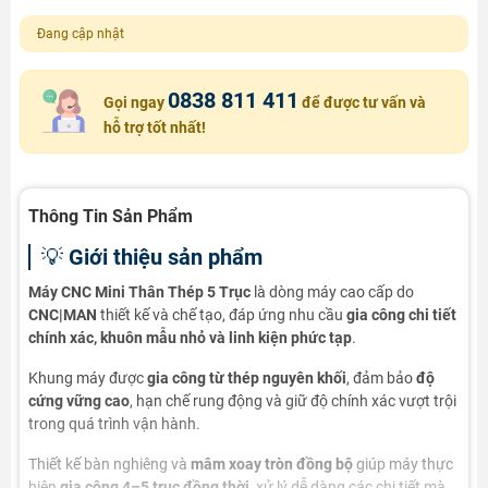
Đang cập nhật
0838 811 411
Gọi ngay
để được tư vấn và
hỗ trợ tốt nhất!
Thông Tin Sản Phẩm
💡
Giới thiệu sản phẩm
Máy CNC Mini Thân Thép 5 Trục
là dòng máy cao cấp do
CNC|MAN
thiết kế và chế tạo, đáp ứng nhu cầu
gia công chi tiết
chính xác, khuôn mẫu nhỏ và linh kiện phức tạp
.
Khung máy được
gia công từ thép nguyên khối
, đảm bảo
độ
cứng vững cao
, hạn chế rung động và giữ độ chính xác vượt trội
trong quá trình vận hành.
Thiết kế bàn nghiêng và
mâm xoay tròn đồng bộ
giúp máy thực
hiện
gia công 4–5 trục đồng thời
, xử lý dễ dàng các chi tiết mà