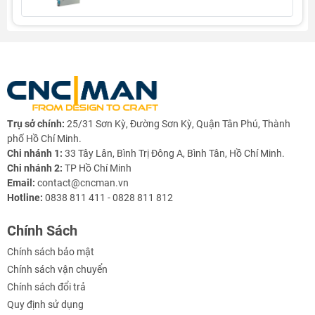
1. Thông tin chính
Mục
Nội dung
Model
CNCMAN-5A220
Kiểu máy
Máy CNC mini thân thép 3Trục/5 Trục
– bàn nghiêng, có thể hỗ trợ 4–5 trục
Trụ sở chính:
25/31 Sơn Kỳ, Đường Sơn Kỳ, Quận Tân Phú, Thành
đồng thời
phố Hồ Chí Minh.
Chi nhánh 1:
33 Tây Lân, Bình Trị Đông A, Bình Tân, Hồ Chí Minh.
Hành trình làm
220 × 160 × 220 mm
Chi nhánh 2:
TP Hồ Chí Minh
việc (XYZ)
Email:
contact@cncman.vn
Hotline:
0838 811 411 - 0828 811 812
Kích thước bàn
320 × 200 mm – mặt bàn T-slot tiêu
làm việc
chuẩn
Chính Sách
Vật liệu khung
Thép nguyên khối – cứng vững, chống
Chính sách bảo mật
rung cao
Chính sách vận chuyển
Khối lượng máy
~180 kg
Chính sách đổi trả
Quy định sử dụng
Độ chính xác lặp
±0.02 mm / 100mm